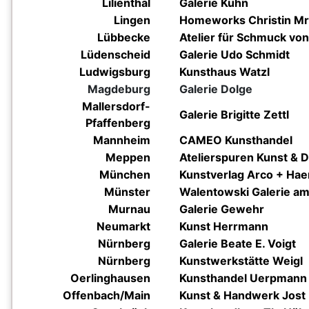
Lilienthal
Galerie Kühn
Lingen
Homeworks Christin M
Lübbecke
Atelier für Schmuck v
Lüdenscheid
Galerie Udo Schmidt
Ludwigsburg
Kunsthaus Watzl
Magdeburg
Galerie Dolge
Mallersdorf-
Galerie Brigitte Zettl
Pfaffenberg
Mannheim
CAMEO Kunsthandel
Meppen
Atelierspuren Kunst & 
München
Kunstverlag Arco + Hae
Münster
Walentowski Galerie am
Murnau
Galerie Gewehr
Neumarkt
Kunst Herrmann
Nürnberg
Galerie Beate E. Voigt
Nürnberg
Kunstwerkstätte Weigl
Oerlinghausen
Kunsthandel Uerpmann
Offenbach/Main
Kunst & Handwerk Jost