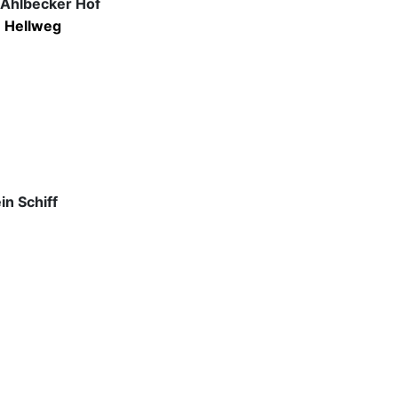
 Ahlbecker Hof
 Hellweg
n Schiff