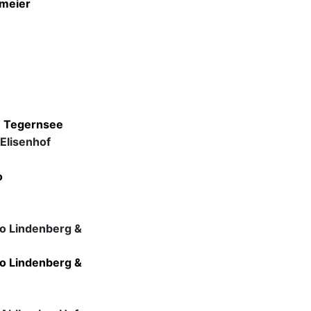
smeier
m Tegernsee
 Elisenhof
t
o
o Lindenberg &
do Lindenberg &