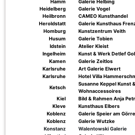
Hamm
Galerie Helbing
Heidelberg
Galerie Vogel
Heilbronn
CAMEO Kunsthandel
Heroldstatt
Galerie Kunsthaus Fren
Homburg
Kunstzentrum Veith
Husum
Galerie Tobien
Idstein
Atelier Kleist
Ingelheim
Kunst & Werk Detlef Go
Kamen
Galerie Zeitlos
Karlsruhe
Art Galerie Elwert
Karlsruhe
Hotel Villa Hammerschm
Susanne Keppel Kunst 
Ketsch
Wohnaccessoires
Kiel
Bild & Rahmen Anja Petr
Kleve
Kunsthaus Elbers
Koblenz
Galerie Speier am Görre
Koblenz
Galerie Wutzke
Konstanz
Walentowski Galerie