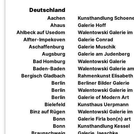
Deutschland
Aachen
Kunsthandlung Schoen
Ahaus
Galerie Hoff
Ahlbeck auf Usedom
Walentowski
Galerie im
Alfter-Impekoven
Galerie Conrad
Aschaffenburg
Galerie Muschik
Augsburg
Galerie am Judenberg
Bad Homburg
Walentowski Galerie
Baden-Baden
Walentowski
Galerie am
Bergisch Gladbach
Rahmenkunst Elisabeth
Berlin
Berliner Bilder Galerie
Berlin
Walentowski
Galerie im
Berlin
Galerie of Modern Art
Bielefeld
Kunsthaus Uerpmann
Binz auf Rügen
Walentowski
Galerie im
Bonn
Galerie Firla bon(n) art
Bonn
Kunsthandlung Kessel
Braunschweig
Galerie Jaeschke