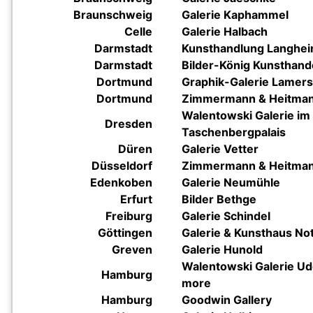
Braunschweig
Galerie Kaphammel
Celle
Galerie Halbach
Darmstadt
Kunsthandlung Langhei
Darmstadt
Bilder-König Kunsthand
Dortmund
Graphik-Galerie Lamers
Dortmund
Zimmermann & Heitma
Walentowski
Galerie im
Dresden
Taschenbergpalais
Düren
Galerie Vetter
Düsseldorf
Zimmermann & Heitma
Edenkoben
Galerie Neumühle
Erfurt
Bilder Bethge
Freiburg
Galerie Schindel
Göttingen
Galerie & Kunsthaus N
Greven
Galerie Hunold
Walentowski
Galerie U
Hamburg
more
Hamburg
Goodwin Gallery