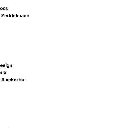
ross
on Zeddelmann
Design
nle
 Spiekerhof