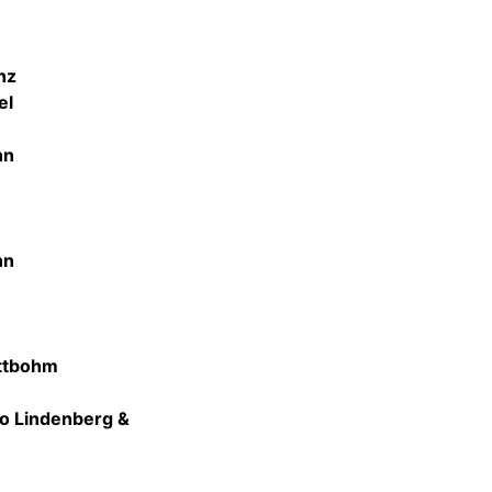
nz
el
nn
nn
ottbohm
do Lindenberg &