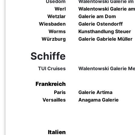
Usedom
Walentowski Galerie im
Werl
Walentowski
Galerie am
Wetzlar
Galerie am Dom
Wiesbaden
Galerie Ostendorff
Worms
Kunsthandlung Steuer
Würzburg
Galerie Gabriele Müller
Schiffe
TUI Cruises
Walentowski Galerie Mei
Frankreich
Paris
Galerie Artima
Versailles
Anagama Galerie
Italien