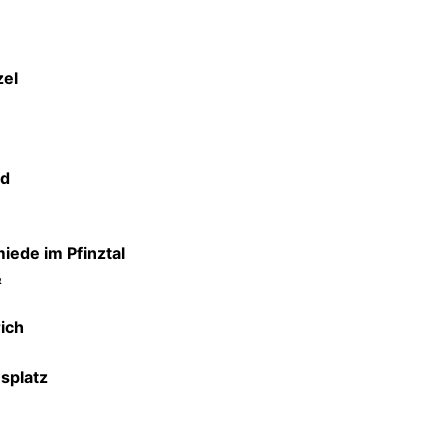
zel
ld
iede im Pfinztal
&
ich
splatz