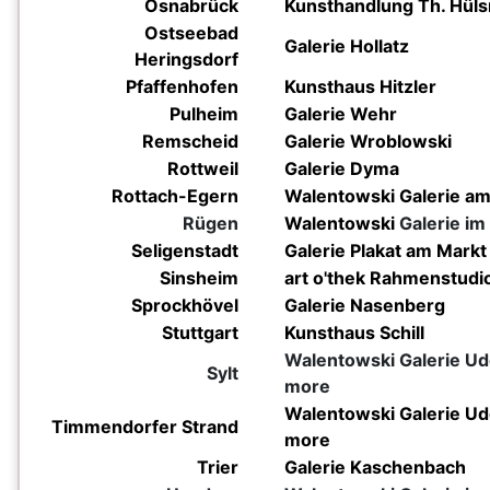
Osnabrück
Kunsthandlung Th. Hül
Ostseebad
Galerie Hollatz
Heringsdorf
Pfaffenhofen
Kunsthaus Hitzler
Pulheim
Galerie Wehr
Remscheid
Galerie Wroblowski
Rottweil
Galerie Dyma
Rottach-Egern
Walentowski
Galerie a
Rügen
Walentowski
Galerie im
Seligenstadt
Galerie Plakat am Mark
Sinsheim
art o'thek Rahmenstudi
Sprockhövel
Galerie Nasenberg
Stuttgart
Kunsthaus Schill
Walentowski Galerie Ud
Sylt
more
Walentowski
Galerie U
Timmendorfer Strand
more
Trier
Galerie Kaschenbach